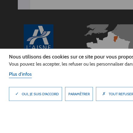
Nous utilisons des cookies sur ce site pour vous propos
Vous pouvez les accepter, les refuser ou les personnaliser dans
CONSEIL
DÉPARTEMENTAL DE
Plus d'infos
L'AISNE
Siège :
Rue Paul Doumer
✓
✗
MASQUER
PARAMÈTRER
OUI, JE SUIS D'ACCORD
TOUT REFUSE
02013 LAON cedex
Tél. 03 23 24 60 60