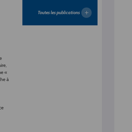
Toutes les publications
e
ire,
me «
che à
ce