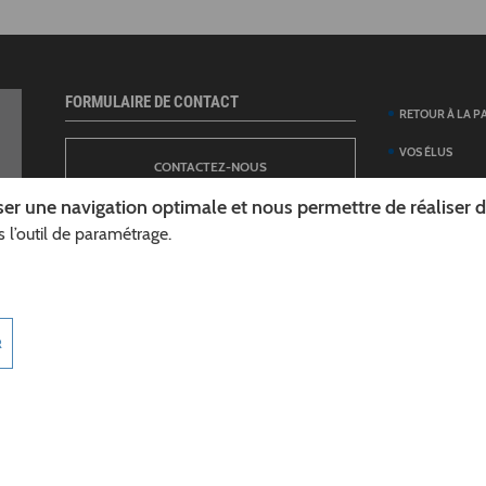
FORMULAIRE DE CONTACT
RETOUR À LA P
VOS ÉLUS
CONTACTEZ-NOUS
ANNUAIRE DES 
er une navigation optimale et nous permettre de réaliser des
DÉPARTEMENT
 l’outil de paramétrage.
NEWSLETTER
DÉMARCHES ET
GUIDE DES AID
INSCRIPTION À LA LETTRE D’INFORMATION
TÉLÉCHARGER L
R
DÉPARTEMENT
INFOROUTES02
MARCHÉS PUBL