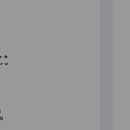
re de
squ’à
e
la