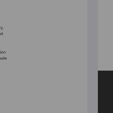
ry,
it
 Son
usée