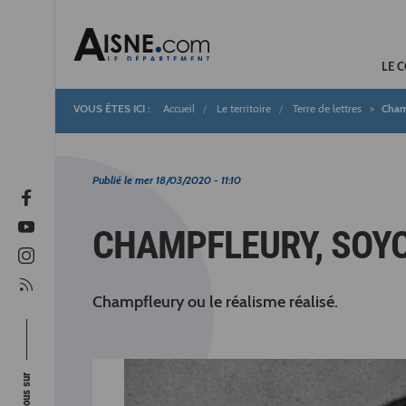
LE 
Accueil
Le territoire
Terre de lettres
Champ
Fil
d'Ariane
Publié le
mer 18/03/2020 - 11:10
CHAMPFLEURY, SOYO
Champfleury ou le réalisme réalisé.