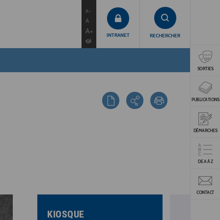
contenu
menu
recherche
A-
A
A+
INTRANET
RECHERCHER
SORTIES
PUBLICATIONS
DÉMARCHES
DE A À Z
CONTACT
KIOSQUE