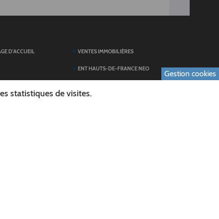
AGE D'ACCUEIL
VENTES IMMOBILIÈRES
ENT HAUTS-DE-FRANCE NEO
Gestion cookies
SERVICES DU
TOUTES LES ACTUALITÉS
 statistiques de visites.
ESPACE PRESSE
 FORMULAIRES
PUBLICATIONS
ES
L'AGENDA DES SORTIES
E LOGO DU CONSEIL
L'AISNE EN IMAGES
AL
RECHERCHER
ICS