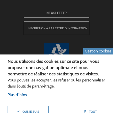
NEWSLETTER
INSCRIPTION À LA LETTRE D’INFORMATION
Gestion cookies
Nous utilisons des cookies sur ce site pour vous
proposer une navigation optimale et nous
permettre de réaliser des statistiques de visites.
CONSEIL DÉPARTEMENTAL DE L'AISNE
Vous pouvez les accepter, les refuser ou les personnaliser
Siège :
dans l’outil de paramétrage.
Rue Paul Doumer
Plus d'infos
02013 LAON cedex
Tél. 03 23 24 60 60
✓
✗
MASQUER
OUI, JE SUIS
TOUT