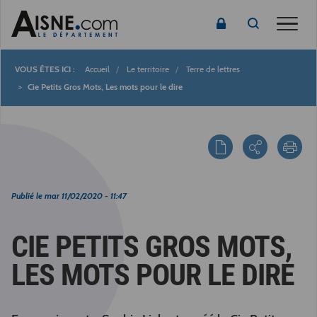
Toggle
Accueil
Le territoire
Terre de lettres
Fil
Cie Petits Gros Mots, Les mots pour le dire
d'Ariane
Publié le
mar 11/02/2020 - 11:47
CIE PETITS GROS MOTS,
LES MOTS POUR LE DIRE