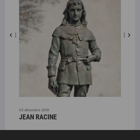
02 décembre 2019
02 dé
JEAN RACINE
JE