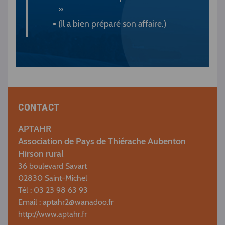
»
(Il a bien préparé son affaire.)
CONTACT
APTAHR
Association de Pays de Thiérache Aubenton
Hirson rural
36 boulevard Savart
02830 Saint-Michel
Tél : 03 23 98 63 93
Email :
aptahr2@wanadoo.fr
http://www.aptahr.fr