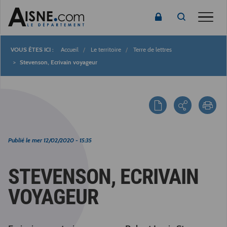
Toggle
Accueil
Le territoire
Terre de lettres
Fil
Stevenson, Ecrivain voyageur
d'Ariane
Publié le
mer 12/02/2020 - 15:35
STEVENSON, ECRIVAIN
VOYAGEUR