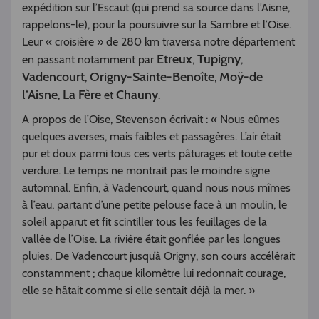
expédition sur l’Escaut (qui prend sa source dans l’Aisne,
rappelons-le), pour la poursuivre sur la Sambre et l’Oise.
Leur « croisière » de 280 km traversa notre département
Etreux
Tupigny
en passant notamment par
,
,
Vadencourt
Origny-Sainte-Benoîte
Moÿ-de
,
,
l’Aisne
La Fère
Chauny
,
et
.
A propos de l’Oise, Stevenson écrivait : « Nous eûmes
quelques averses, mais faibles et passagères. L’air était
pur et doux parmi tous ces verts pâturages et toute cette
verdure. Le temps ne montrait pas le moindre signe
automnal. Enfin, à Vadencourt, quand nous nous mîmes
à l’eau, partant d’une petite pelouse face à un moulin, le
soleil apparut et fit scintiller tous les feuillages de la
vallée de l’Oise. La rivière était gonflée par les longues
pluies. De Vadencourt jusqu’à Origny, son cours accélérait
constamment ; chaque kilomètre lui redonnait courage,
elle se hâtait comme si elle sentait déjà la mer. »