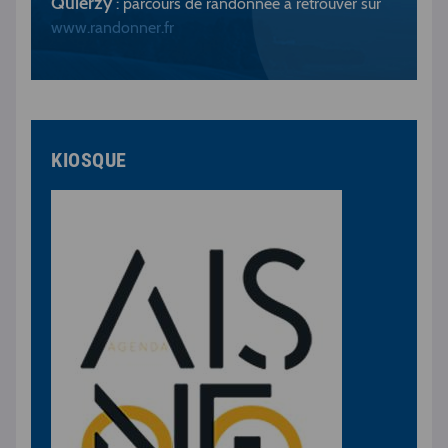
Quierzy
: parcours de randonnée à retrouver sur
www.randonner.fr
KIOSQUE