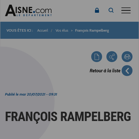
Toggle
Accueil
Vos élus
François Rampelberg
Fil
d'Ariane
Retour à la liste
Publié le
mar 20/07/2021 - 09:31
FRANÇOIS RAMPELBERG