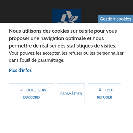
Gestion cookies
Nous utilisons des cookies sur ce site pour vous
proposer une navigation optimale et nous
permettre de réaliser des statistiques de visites.
CONSEIL DÉPARTEMENTAL DE L'AISNE
Vous pouvez les accepter, les refuser ou les personnaliser
Siège :
dans l’outil de paramétrage.
Rue Paul Doumer
Plus d'infos
02013 LAON cedex
Tél. 03 23 24 60 60
✓
✗
MASQUER
OUI, JE SUIS
TOUT
PARAMÈTRER
D'ACCORD
REFUSER
© 2026 Département de l'Aisne
Plan du site
Mentions légales
Cookies