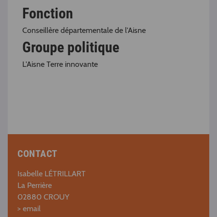
Fonction
Conseillère départementale de l'Aisne
Groupe politique
L'Aisne Terre innovante
CONTACT
Isabelle LÉTRILLART
La Perrière
02880 CROUY
>
email