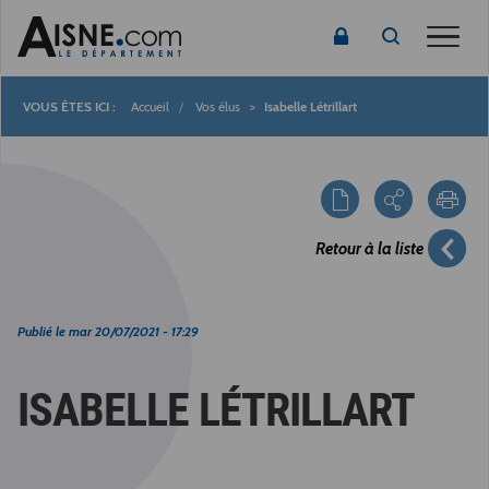
Toggle
Accueil
Vos élus
Isabelle Létrillart
Fil
d'Ariane
Retour à la liste
Publié le
mar 20/07/2021 - 17:29
ISABELLE LÉTRILLART