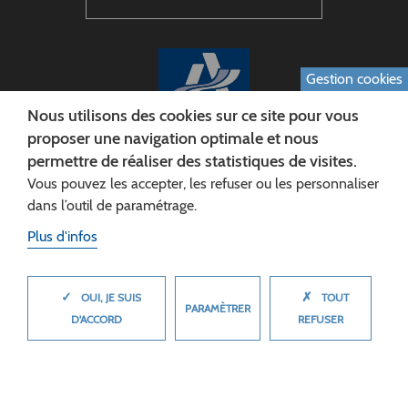
Gestion cookies
Nous utilisons des cookies sur ce site pour vous
proposer une navigation optimale et nous
permettre de réaliser des statistiques de visites.
CONSEIL DÉPARTEMENTAL DE L'AISNE
Vous pouvez les accepter, les refuser ou les personnaliser
Siège :
dans l’outil de paramétrage.
Rue Paul Doumer
Plus d'infos
02013 LAON cedex
Tél. 03 23 24 60 60
✓
✗
MASQUER
OUI, JE SUIS
TOUT
PARAMÈTRER
D'ACCORD
REFUSER
© 2026 Département de l'Aisne
Plan du site
Mentions légales
Cookies