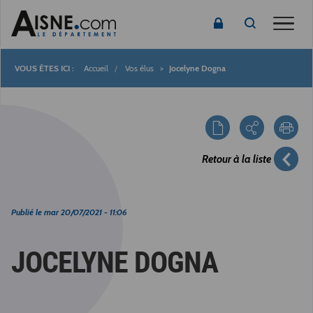
Toggle
Accueil
Vos élus
Jocelyne Dogna
Fil
d'Ariane
Retour à la liste
Publié le
mar 20/07/2021 - 11:06
JOCELYNE DOGNA