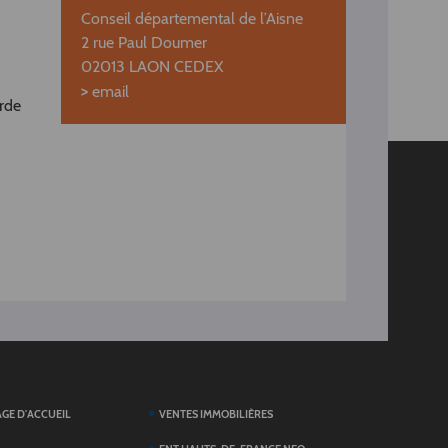
Conseil départemental de l’Aisne
2 rue Paul Doumer
02013 LAON CEDEX
>
email
rde
AGE D'ACCUEIL
VENTES IMMOBILIÈRES