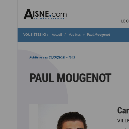
LE 
Accueil
Vos élus
Paul Mougenot
Fil
d'Ariane
Publié le
ven 23/07/2021 - 16:13
PAUL MOUGENOT
Ca
VILL