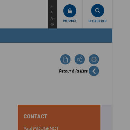
contenu
menu
recherche
A-
A
A+
INTRANET
RECHERCHER
Retour à la liste
CONTACT
Paul MOUGENOT