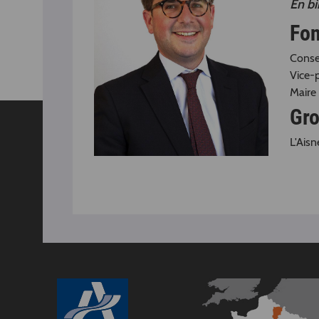
En b
Fon
Consei
Vice-
Maire 
Gro
L'Aisn