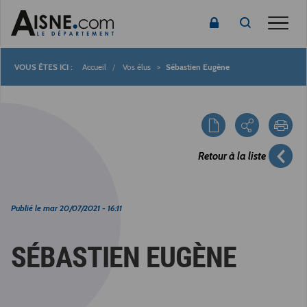
Toggle
Accueil
Vos élus
Sébastien Eugène
Fil
d'Ariane
Retour à la liste
Publié le
mar 20/07/2021 - 16:11
SÉBASTIEN EUGÈNE