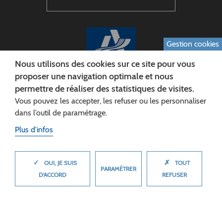
Gestion cookies
Nous utilisons des cookies sur ce site pour vous
proposer une navigation optimale et nous
permettre de réaliser des statistiques de visites.
CONSEIL DÉPARTEMENTAL DE L'AISNE
Vous pouvez les accepter, les refuser ou les personnaliser
Siège :
dans l’outil de paramétrage.
Rue Paul Doumer
Plus d'infos
02013 LAON cedex
Tél. 03 23 24 60 60
✓
✗
MASQUER
OUI, JE SUIS
TOUT
PARAMÈTRER
D'ACCORD
REFUSER