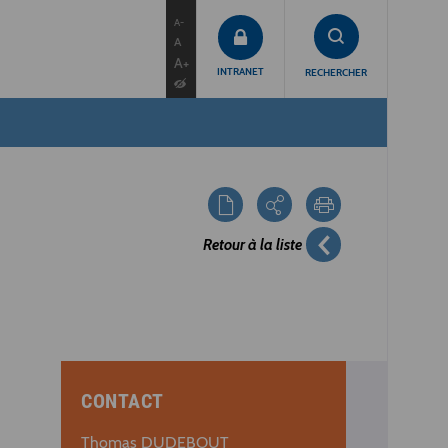
contenu
menu
recherche
A-
A
A+
INTRANET
RECHERCHER
Retour à la liste
CONTACT
Thomas DUDEBOUT