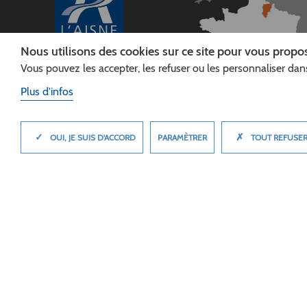
Nous utilisons des cookies sur ce site pour vous propos
Vous pouvez les accepter, les refuser ou les personnaliser dans
CONSEIL
DÉPARTEMENTAL DE
Plus d'infos
L'AISNE
Siège :
Rue Paul Doumer
✓
✗
MASQUER
PARAMÈTRER
OUI, JE SUIS D'ACCORD
TOUT REFUSE
02013 LAON cedex
Tél. 03 23 24 60 60
© 2026 Département de l'Aisne
Plan du site
Mentions légales