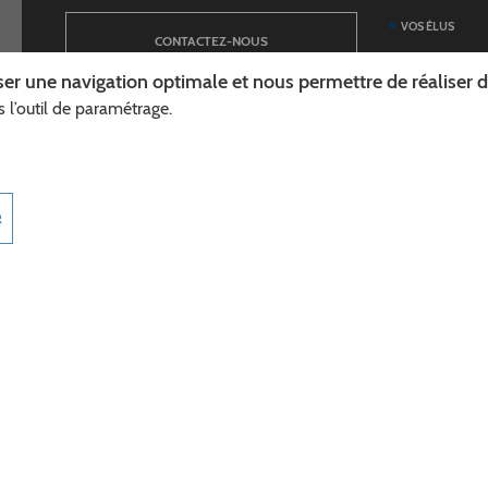
VOS ÉLUS
CONTACTEZ-NOUS
ANNUAIRE DES 
er une navigation optimale et nous permettre de réaliser des
DÉPARTEMENT
 l’outil de paramétrage.
NEWSLETTER
DÉMARCHES ET
GUIDE DES AID
INSCRIPTION À LA LETTRE D’INFORMATION
TÉLÉCHARGER L
R
DÉPARTEMENT
INFOROUTES02
MARCHÉS PUBL
Cookies
Accessibilité (non conforme)
Plan du site