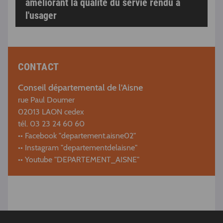
améliorant la qualité du servie rendu à
l'usager
CONTACT
Conseil départemental de l'Aisne
rue Paul Doumer
02013 LAON cedex
tél. 03 23 24 60 60
•• Facebook "
departement.aisne02
"
•• Instagram "departementdelaisne"
•• Youtube "DEPARTEMENT_AISNE"