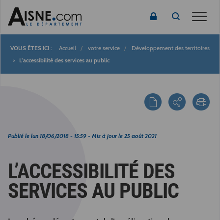
Toggle
Accueil
votre service
Développement des territoires
Fil
L’accessibilité des services au public
d'Ariane
Publié le
lun 18/06/2018 - 15:59
- Mis à jour le
25 août 2021
L’ACCESSIBILITÉ DES
SERVICES AU PUBLIC