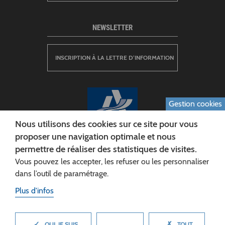
NEWSLETTER
INSCRIPTION À LA LETTRE D’INFORMATION
Gestion cookies
Nous utilisons des cookies sur ce site pour vous
proposer une navigation optimale et nous
permettre de réaliser des statistiques de visites.
CONSEIL DÉPARTEMENTAL DE L'AISNE
Vous pouvez les accepter, les refuser ou les personnaliser
Siège :
dans l’outil de paramétrage.
Rue Paul Doumer
Plus d'infos
02013 LAON cedex
Tél. 03 23 24 60 60
✓
✗
MASQUER
OUI, JE SUIS
TOUT