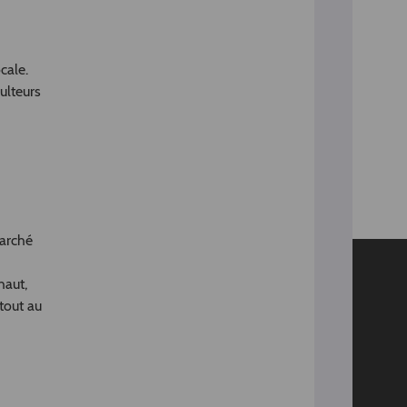
ocale.
ulteurs
marché
haut,
tout au