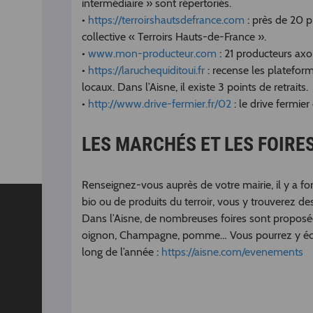
intermédiaire » sont répertoriés.
•
https://terroirshautsdefrance.com
: près de 20 p
collective « Terroirs Hauts-de-France ».
•
www.mon-producteur.com
: 21 producteurs axo
•
https://laruchequiditoui.fr
: recense les platefor
locaux. Dans l’Aisne, il existe 3 points de retraits.
•
http://www.drive-fermier.fr/02
: le drive fermie
LES MARCHÉS ET LES FOIRE
Renseignez-vous auprès de votre mairie, il y a 
bio ou de produits du terroir, vous y trouverez de
Dans l’Aisne, de nombreuses foires sont proposée
oignon, Champagne, pomme… Vous pourrez y échan
long de l’année :
https://aisne.com/evenements