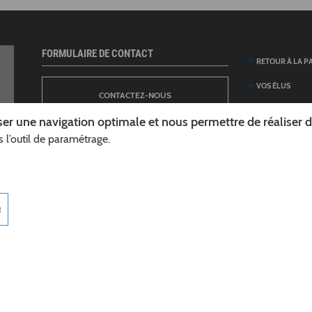
FORMULAIRE DE CONTACT
RETOUR À LA P
VOS ÉLUS
CONTACTEZ-NOUS
ANNUAIRE DES 
er une navigation optimale et nous permettre de réaliser des
DÉPARTEMENT
 l’outil de paramétrage.
NEWSLETTER
DÉMARCHES ET
GUIDE DES AID
INSCRIPTION À LA LETTRE D’INFORMATION
TÉLÉCHARGER L
R
DÉPARTEMENT
INFOROUTES02
MARCHÉS PUBL