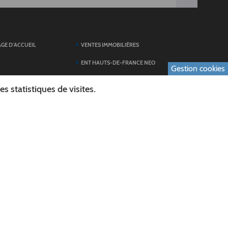
AGE D'ACCUEIL
VENTES IMMOBILIÈRES
ENT HAUTS-DE-FRANCE NEO
Gestion cookies
SERVICES DU
TOUTES LES ACTUALITÉS
 statistiques de visites.
ESPACE PRESSE
 FORMULAIRES
PUBLICATIONS
ES
L'AGENDA DES SORTIES
E LOGO DU CONSEIL
L'AISNE EN IMAGES
AL
RECHERCHER
ICS