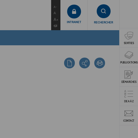
contenu
menu
recherche
A-
A
A+
INTRANET
RECHERCHER
SORTIES
PUBLICATIONS
DÉMARCHES
DE A À Z
CONTACT