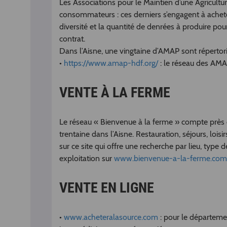
Les Associations pour le Maintien d’une Agricultur
consommateurs : ces derniers s’engagent à acheter
diversité et la quantité de denrées à produire pou
contrat.
Dans l’Aisne, une vingtaine d’AMAP sont répertori
•
https://www.amap-hdf.org/
: le réseau des AM
VENTE À LA FERME
Le réseau « Bienvenue à la ferme » compte près 
trentaine dans l’Aisne. Restauration, séjours, loisi
sur ce site qui offre une recherche par lieu, type 
exploitation sur
www.bienvenue-a-la-ferme.com/
VENTE EN LIGNE
•
www.acheteralasource.com
: pour le départeme