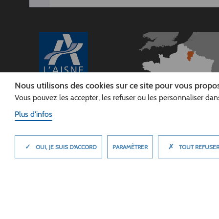
Nous utilisons des cookies sur ce site pour vous propos
Vous pouvez les accepter, les refuser ou les personnaliser dans
CONSEIL
DÉPARTEMENTAL DE
Plus d'infos
L'AISNE
Siège :
Rue Paul Doumer
✓
✗
MASQUER
PARAMÈTRER
OUI, JE SUIS D'ACCORD
TOUT REFUSE
02013 LAON cedex
Tél. 03 23 24 60 60