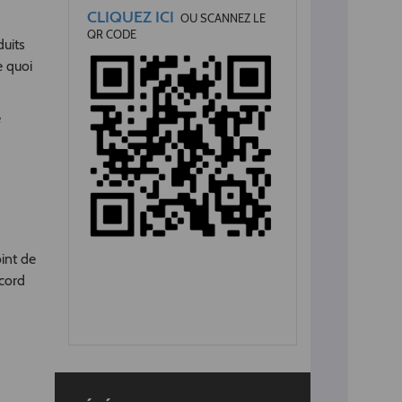
CLIQUEZ ICI
OU SCANNEZ LE
QR CODE
duits
e quoi
e
oint de
ccord