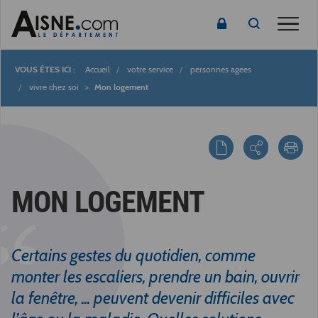
Toggle
Accueil
votre service
personnes agees
Fil
vivre chez soi
Mon logement
d'Ariane
MON LOGEMENT
Certains gestes du quotidien, comme
monter les escaliers, prendre un bain, ouvrir
la fenêtre, ... peuvent devenir difficiles avec