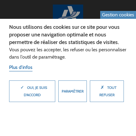
Gestion cookies
Nous utilisons des cookies sur ce site pour vous
proposer une navigation optimale et nous
permettre de réaliser des statistiques de visites.
CONSEIL DÉPARTEMENTAL DE L'AISNE
Vous pouvez les accepter, les refuser ou les personnaliser
Siège :
dans l’outil de paramétrage.
Rue Paul Doumer
Plus d'infos
02013 LAON cedex
Tél. 03 23 24 60 60
✓
✗
MASQUER
OUI, JE SUIS
TOUT
PARAMÈTRER
D'ACCORD
REFUSER
© 2026 Département de l'Aisne
Plan du site
Mentions légales
Cookies
Accessibilité (non conforme)
Plan du site