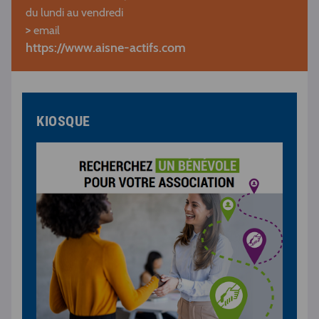
du lundi au vendredi
>
email
https://www.aisne-actifs.com
KIOSQUE