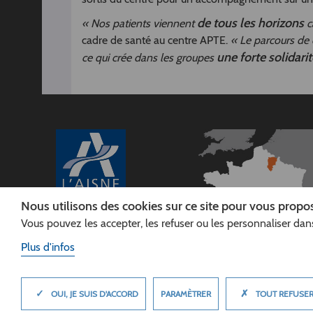
de tous les horizons
« Nos patients viennent
c
cadre de santé au centre APTE.
« Le parcours de
une forte solidarit
ce qui crée dans les groupes
Nous utilisons des cookies sur ce site pour vous propos
Vous pouvez les accepter, les refuser ou les personnaliser dans
CONSEIL
DÉPARTEMENTAL DE
Plus d'infos
L'AISNE
Siège :
Rue Paul Doumer
✓
✗
MASQUER
PARAMÈTRER
OUI, JE SUIS D'ACCORD
TOUT REFUSE
02013 LAON cedex