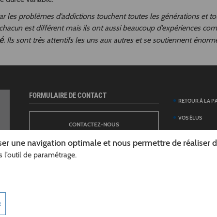
ar les problèmes d’addictions touchent toutes les générations et to
 chacun est différent mais ils ont aussi beaucoup d’expériences c
é
. Ils sont très attentifs les uns aux autres et se soutiennent énor
FORMULAIRE DE CONTACT
RETOUR À LA P
VOS ÉLUS
CONTACTEZ-NOUS
ANNUAIRE DES 
er une navigation optimale et nous permettre de réaliser des
DÉPARTEMENT
 l’outil de paramétrage.
NEWSLETTER
DÉMARCHES ET
GUIDE DES AID
INSCRIPTION À LA LETTRE D’INFORMATION
TÉLÉCHARGER L
R
DÉPARTEMENT