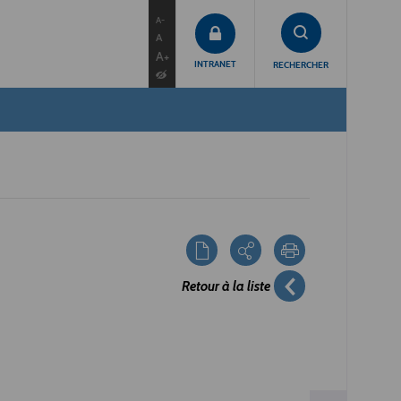
contenu
menu
recherche
A-
A
A+
INTRANET
RECHERCHER
Retour à la liste