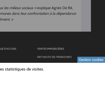
us les milieux sociaux »
explique Agnès De Ré,
ommunes dans leur confrontation à la dépendance
mément. »
AGE D'ACCUEIL
VENTES IMMOBILIÈRES
ENT HAUTS-DE-FRANCE NEO
Gestion cookies
SERVICES DU
TOUTES LES ACTUALITÉS
 statistiques de visites.
ESPACE PRESSE
 FORMULAIRES
PUBLICATIONS
ES
L'AGENDA DES SORTIES
E LOGO DU CONSEIL
L'AISNE EN IMAGES
AL