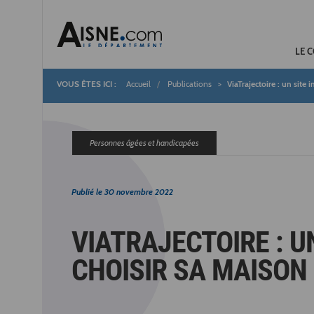
LE 
Accueil
Publications
ViaTrajectoire : un site
Fil
d'Ariane
Personnes âgées et handicapées
Publié le
30 novembre 2022
VIATRAJECTOIRE : U
CHOISIR SA MAISON 