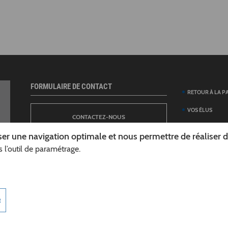
FORMULAIRE DE CONTACT
RETOUR À LA P
VOS ÉLUS
CONTACTEZ-NOUS
ANNUAIRE DES 
er une navigation optimale et nous permettre de réaliser des
DÉPARTEMENT
 l’outil de paramétrage.
NEWSLETTER
DÉMARCHES ET
GUIDE DES AID
INSCRIPTION À LA LETTRE D’INFORMATION
TÉLÉCHARGER L
R
DÉPARTEMENT
INFOROUTES02