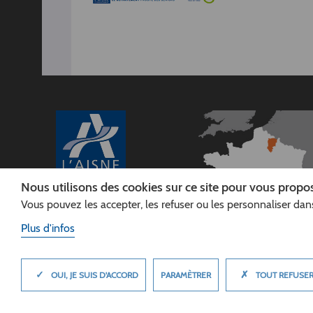
Nous utilisons des cookies sur ce site pour vous propos
Vous pouvez les accepter, les refuser ou les personnaliser dans
CONSEIL
DÉPARTEMENTAL DE
Plus d'infos
L'AISNE
Siège :
Rue Paul Doumer
✓
✗
MASQUER
PARAMÈTRER
OUI, JE SUIS D'ACCORD
TOUT REFUSE
02013 LAON cedex
Tél. 03 23 24 60 60