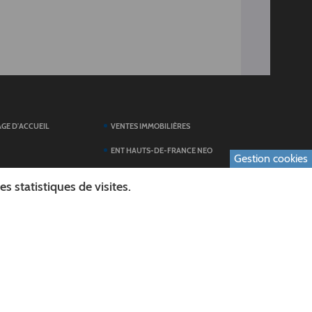
AGE D'ACCUEIL
VENTES IMMOBILIÈRES
ENT HAUTS-DE-FRANCE NEO
Gestion cookies
SERVICES DU
TOUTES LES ACTUALITÉS
 statistiques de visites.
ESPACE PRESSE
 FORMULAIRES
PUBLICATIONS
ES
L'AGENDA DES SORTIES
E LOGO DU CONSEIL
L'AISNE EN IMAGES
AL
RECHERCHER