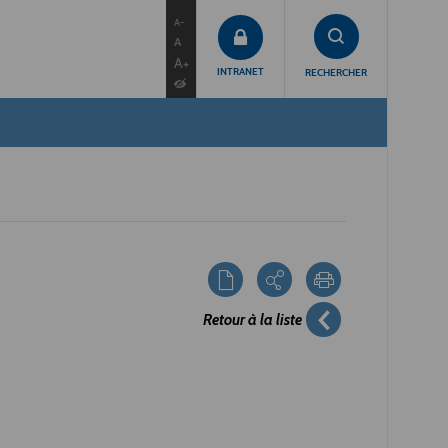
contenu
menu
recherche
A-
A
A+
INTRANET
RECHERCHER
Retour à la liste