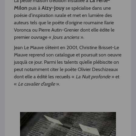
La Ferté-
La petite maison d’édition installée à
Milon
Aizy-Jouy
puis à
se spécialise dans une
poésie d’inspiration rurale et met en lumière des
auteurs tels que le poète d’origine roumaine Ilarie
Voronca ou Pierre Autin-Grenier dont elle édite le
premier ouvrage «
Jours anciens
».
Jean Le Mauve s’éteint en 2001, Christine Brisset-Le
Mauve reprend son catalogue et poursuit son oeuvre
jusqu’à ce jour. Parmi les talents qu’elle plébiscite on
peut notamment citer le poète Olivier Deschizeaux
dont elle a édité les recueils «
La Nuit profonde
» et
«
Le cavalier d’argile
».