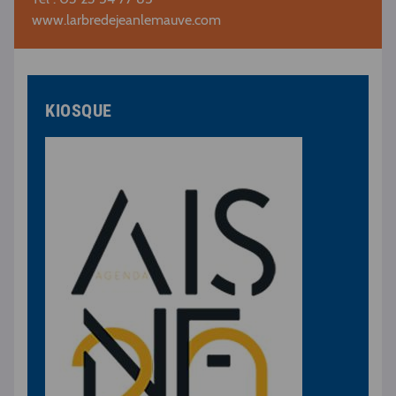
www.larbredejeanlemauve.com
KIOSQUE