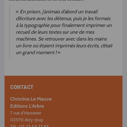
«
En prison, j’animais d’abord un travail
d’écriture avec les détenus, puis je les formais
à la typographie pour finalement imprimer un
recueil de leurs textes sur une de mes
machines. Se retrouver avec dans les mains
un livre où étaient imprimés leurs écrits, c’était
un grand moment !
»
CONTACT
Christine Le Mauve
Editions L’Arbre
7 rue d’Hameret
02370 Aizy-Jouy
Tél : 03 23 54 77 85