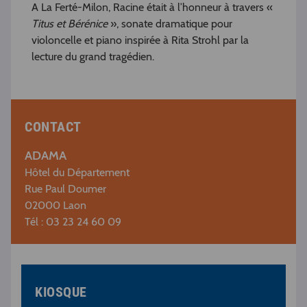
A La Ferté-Milon, Racine était à l’honneur à travers «
Titus et Bérénice
», sonate dramatique pour
violoncelle et piano inspirée à Rita Strohl par la
lecture du grand tragédien.
CONTACT
ADAMA
Hôtel du Département
Rue Paul Doumer
02000 Laon
Tél : 03 23 24 60 09
KIOSQUE