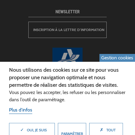
NEWSLETTER
INSCRIPTION À LA LETTRE D’INFORMATION
Gestion cookies
Nous utilisons des cookies sur ce site pour vous
proposer une navigation optimale et nous
permettre de réaliser des statistiques de visites.
CONSEIL DÉPARTEMENTAL DE L'AISNE
Vous pouvez les accepter, les refuser ou les personnaliser
Siège :
dans l’outil de paramétrage.
Rue Paul Doumer
Plus d'infos
02013 LAON cedex
Tél. 03 23 24 60 60
✓
✗
MASQUER
OUI, JE SUIS
TOUT
PARAMÈTRER