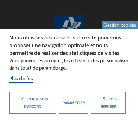
Gestion cookies
Nous utilisons des cookies sur ce site pour vous
proposer une navigation optimale et nous
permettre de réaliser des statistiques de visites.
CONSEIL DÉPARTEMENTAL DE L'AISNE
Vous pouvez les accepter, les refuser ou les personnaliser
Siège :
dans l’outil de paramétrage.
Rue Paul Doumer
Plus d'infos
02013 LAON cedex
Tél. 03 23 24 60 60
✓
✗
MASQUER
OUI, JE SUIS
TOUT
PARAMÈTRER
D'ACCORD
REFUSER
© 2026 Département de l'Aisne
Plan du site
Mentions légales
Cookies