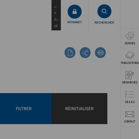
contenu
menu
recherche
A-
A
A+
INTRANET
RECHERCHER
SORTIES
PUBLICATIONS
DÉMARCHES
DE A À Z
FILTRER
RÉINITIALISER
CONTACT