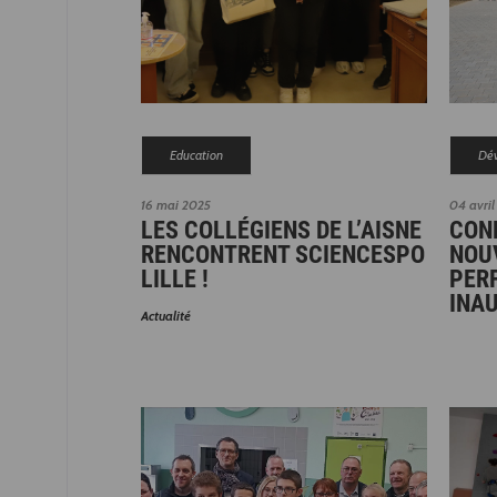
Education
Dév
16 mai 2025
04 avril
LES COLLÉGIENS DE L’AISNE
COND
RENCONTRENT SCIENCESPO
NOU
LILLE !
PER
INA
Actualité