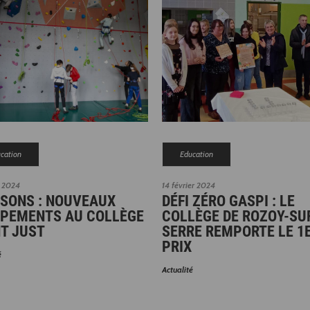
cation
Education
 2024
14 février 2024
SSONS : NOUVEAUX
DÉFI ZÉRO GASPI : LE
IPEMENTS AU COLLÈGE
COLLÈGE DE ROZOY-SU
T JUST
SERRE REMPORTE LE 1
PRIX
é
Actualité