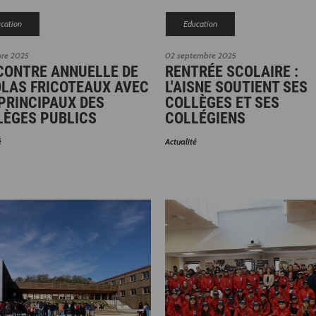
cation
Education
bre 2025
02 septembre 2025
CONTRE ANNUELLE DE
RENTRÉE SCOLAIRE :
OLAS FRICOTEAUX AVEC
L'AISNE SOUTIENT SES
PRINCIPAUX DES
COLLÈGES ET SES
LÈGES PUBLICS
COLLÉGIENS
é
Actualité