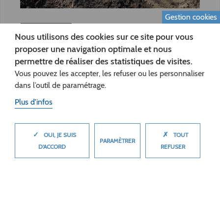
Gestion cookies
Patrimoine
Nous utilisons des cookies sur ce site pour vous
proposer une navigation optimale et nous
27 mai 2021
permettre de réaliser des statistiques de visites.
L’ABBAYE SAINT-VINCENT LIVRE SES
Vous pouvez les accepter, les refuser ou les personnaliser
SECRETS
dans l’outil de paramétrage.
Actualité
Plus d'infos
✓
✗
MASQUER
OUI, JE SUIS
TOUT
PARAMÈTRER
D'ACCORD
REFUSER