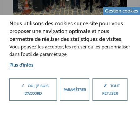
Gestion cookies
Nous utilisons des cookies sur ce site pour vous
proposer une navigation optimale et nous
Développement des territoires
permettre de réaliser des statistiques de visites.
Vous pouvez les accepter, les refuser ou les personnaliser
29 septembre 2025
dans l’outil de paramétrage.
ÉGLISE D’ENGLANCOURT : FORTIFIÉE ET
RÉNOVÉE
Plus d'infos
Actualité
✓
✗
MASQUER
OUI, JE SUIS
TOUT
PARAMÈTRER
D'ACCORD
REFUSER