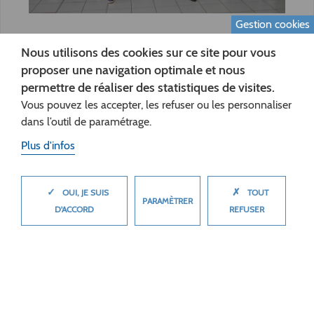
Gestion cookies
Education
Nous utilisons des cookies sur ce site pour vous
proposer une navigation optimale et nous
12 février 2026
permettre de réaliser des statistiques de visites.
CHASSE AU GASPI : LES COLLÈGES
Vous pouvez les accepter, les refuser ou les personnaliser
RELÈVENT LE DÉFI
dans l’outil de paramétrage.
Actualité
Plus d'infos
✓
✗
MASQUER
OUI, JE SUIS
TOUT
PARAMÈTRER
D'ACCORD
REFUSER