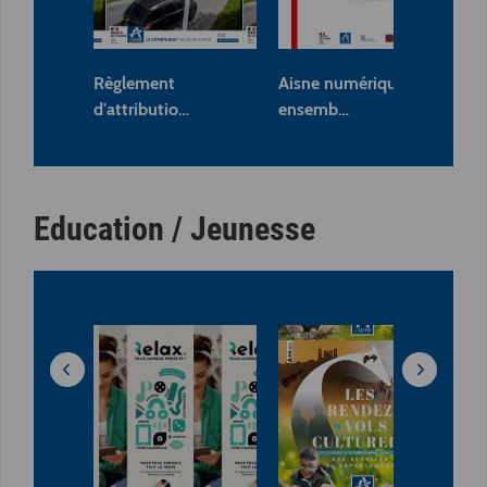
Règlement
Aisne numérique
PL
d'attributio…
ensemb…
rè
Education / Jeunesse