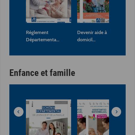
Réglement
Devenir aide à
Sc
Départementa…
domicil…
dé
Enfance et famille