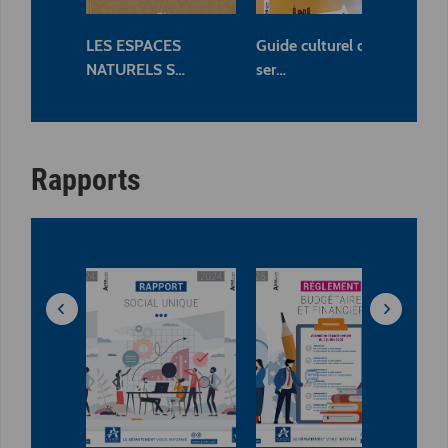
LES ESPACES
Guide culturel des
Pr
NATURELS S…
ser…
ma
Rapports