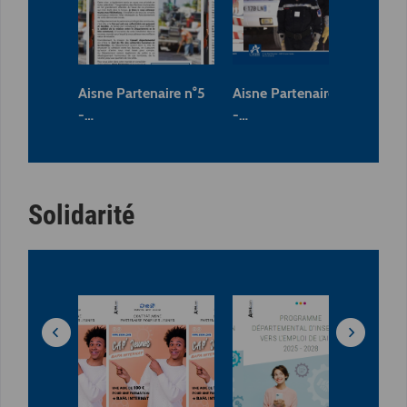
Aisne Partenaire n°5
Aisne Partenaire n°4
Ais
-…
-…
-…
Solidarité