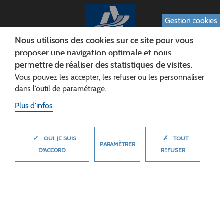
Gestion cookies
Nous utilisons des cookies sur ce site pour vous
proposer une navigation optimale et nous
permettre de réaliser des statistiques de visites.
CONSEIL DÉPARTEMENTAL DE L'AISNE
Vous pouvez les accepter, les refuser ou les personnaliser
Siège :
dans l’outil de paramétrage.
Rue Paul Doumer
Plus d'infos
02013 LAON cedex
Tél. 03 23 24 60 60
✓
✗
MASQUER
OUI, JE SUIS
TOUT
PARAMÈTRER
D'ACCORD
REFUSER
© 2026 Département de l'Aisne
Plan du site
Mentions légales
Cookies
Accessibilité (non conforme)
Plan du site