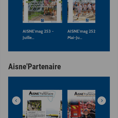
AISNE'mag 253 -
AISNE'mag 252 -
AI
Juille…
Mai-Ju…
Ma
Aisne'Partenaire