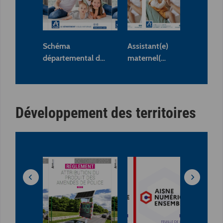
Schéma
Assistant(e)
Le 
départemental d…
maternel(…
sa
Développement des territoires