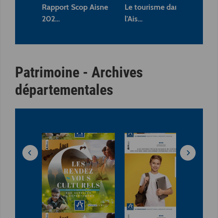
Rapport Scop Aisne
Le tourisme dans
Le 
202…
l'Ais…
19
Patrimoine - Archives
départementales