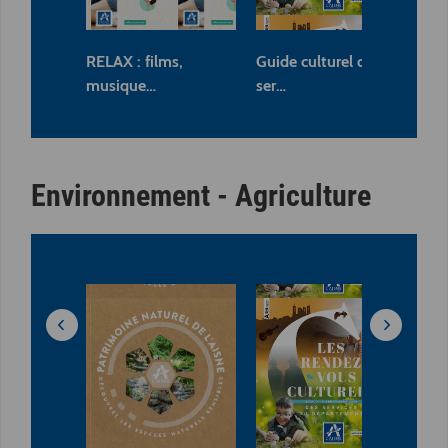
RELAX : films,
Guide culturel des
Liv
musique…
ser…
Ol
Environnement - Agriculture